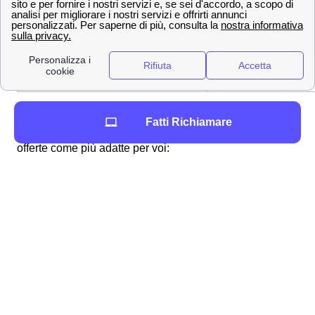
Velocità sopra i 1000 MB
✔
Fibra FTTC
✔
Fibra FTTH
✔
✔ Dopo che i nostri esperti hanno analizzato la velocità
Fatti Richiamare
della connessione a Terracina, ritengono le seguenti
offerte come più adatte per voi:
Tim Super Fibra Base Unlimited Edition
Tim Super Mega
📞 Ottieni maggiori informazioni chiamando lo
0694804464
Una volta assicuratoti che casa tua è
raggiunta e coperta dalla rete TIM, fibra o adsl che sia,
potresti in aggiunta
verificare la velocità
per stabilire la
velocità di caricamento dati (anche detta di “upload”) e di
scaricamento degli stessi (detta comunemente di
“download”). Per fare tutto ciò ti basterà semplicemente