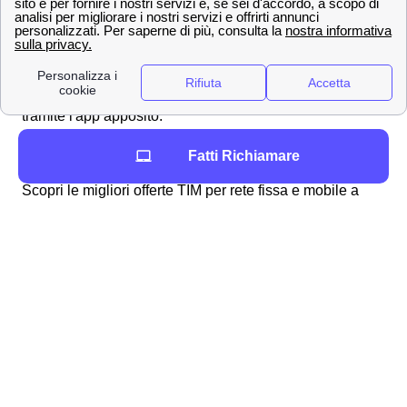
TIM Music
per ascoltare tutta la tua musica
preferita
Ma ci sono innumerevoli altri prodotti e servizi che potrai
trovare dopo aver sottoscritto il tuo
abbonamento TIM
tramite l'app apposito.
Offerte e tariffe TIM a Negrar per internet, WiFi e rete
Fatti Richiamare
mobile
Scopri le migliori offerte TIM per rete fissa e mobile a
Negrar. Offerte per giovani, offerte TIM con dati illimitati o
con le migliori reti.
I numeri del servizio clienti TIM a Negrar, come fare
reclami e disdette
Scopri tutti i contatti ed i numeri utili di TIM per parlare
con l'assistenza clienti a Negrar. Inoltre scopri i canali
social di TIM Italia, e come effettuare una disdetta del
contratto TIM a Negrar o mandare un reclamo.