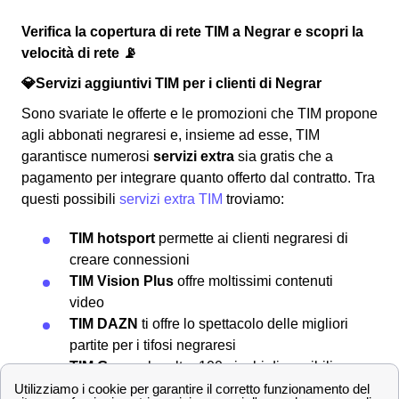
Verifica la copertura di rete TIM a Negrar e scopri la
velocità di rete 📡
💎Servizi aggiuntivi TIM per i clienti di Negrar
Sono svariate le offerte e le promozioni che TIM propone
agli abbonati negraresi e, insieme ad esse, TIM
garantisce numerosi
servizi extra
sia gratis che a
pagamento per integrare quanto offerto dal contratto. Tra
questi possibili
servizi extra TIM
troviamo:
TIM hotsport
permette ai clienti negraresi di
creare connessioni
TIM Vision Plus
offre moltissimi contenuti
video
TIM DAZN
ti offre lo spettacolo delle migliori
partite per i tifosi negraresi
TIM Games
ha oltre 100 giochi disponibili a
5m2 al mese