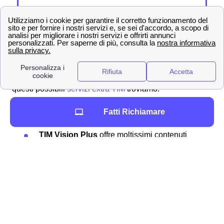
💎Servizi aggiuntivi TIM per i clienti di Legnago
Sono svariate le offerte e le promozioni che TIM propone
agli abbonati legnaghesi e, insieme ad esse, TIM
garantisce numerosi
servizi extra
sia gratis che a
pagamento per integrare quanto offerto dal contratto. Tra
questi possibili
servizi extra TIM
troviamo:
TIM hotsport
permette ai clienti legnaghesi
Fatti Richiamare
di creare connessioni
TIM Vision Plus
offre moltissimi contenuti
video
TIM DAZN
ti offre lo spettacolo delle migliori
partite per i tifosi legnaghesi
TIM Games
ha oltre 100 giochi disponibili a
5m2 al mese
TIM Music
per ascoltare tutta la tua musica
preferita