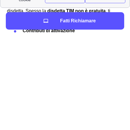
ed
inviarlo al provider
all'indirizzo postale per la
disdetta. Spesso la
disdetta TIM non è gratuita
, ti
saranno addebitati a Palma Campania i seguenti costi:
Fatti Richiamare
Contributi di attivazione
Contributi di disattivazione
Penali per eventuale
mancata riconsegna
del router
o altre componenti
Addebito rate mancanti
se era compreso un
prodotto a rate
Inviare un reclamo a TIM a Palma Campania 📩
Vuoi per un'
indebita fatturazione a Palma Campania,
vuoi per un disservizio, vuoi per un errore di
addebito
, può rendersi necessario
fare domanda di
rimborso
a TIM. Prosegui con la lettura dell'articolo per
sapere come richiederlo.
Contattare il servizio clienti TIM a Palma Campania