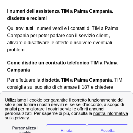
I numeri dell'assistenza TIM a Palma Campania,
disdette e reclami
Qui trovi tutti i numeri verdi e i contatti di TIM a Palma
Campania per poter parlare con il servizio clienti,
attivare o disattivare le offerte o risolvere eventuali
problemi.
Come disdire un contratto telefonico TIM a Palma
Campania
Per effettuare la
disdetta TIM a Palma Campania
, TIM
consiglia sul suo sito di chiamare il 187 e chiedere
istruzioni all'operatore. La soluzione può anche essere
utile per i cittadini palmesi che volessero disdire il loro
contratto internet o telefono. Però,
non è possibile
eseguire la disdetta al telefono
ne tantomeno online.
L'unico modo per i cittadini palmesi è quello di scaricare
il
modulo per la disdetta TIM
corretto online, compilarlo