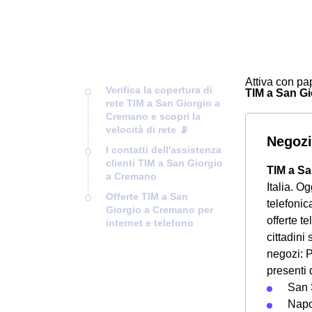
Attiva con pap
Verifica la copertura di
TIM a San Gio
rete TIM a San Giorgio a
Cremano e scopri la
velocità di rete 📡
Negozi
I contatti dell'assistenza
clienti TIM a San Giorgio
TIM a S
a Cremano
Italia. O
Offerte TIM a San
telefoni
Giorgio a Cremano per
offerte te
internet e telefono
cittadini
negozi: P
presenti 
San 
Napo