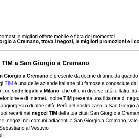
ernest le migliori offerte mobile e fibra del momento!
rgio a Cremano, trova i negozi, le migliori promozioni e i cont
 TIM a San Giorgio a Cremano
an Giorgio a Cremano
è presente da decine di anni, da quand
ggi
TIM
è una delle aziende italiane più famose e conosciute da
ca con
sede legale a Milano
, che offre in diverse città d'Italia,
lefoniche e di internet. Inoltre
TIM
presenta una fitta rete di nego
 sangiorgesi o di altre città. Però nel nostro caso, a San Giorgi
uoi recarti nei
negozi TIM
della tua città: San Giorgio a Crema
dei negozi nei comuni adiacenti a San Giorgio a Cremano, vale 
Sebastiano al Vesuvio
li