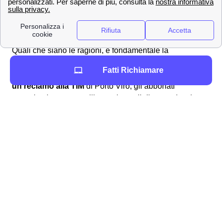
Possono esserci svariate ragioni per voler
sporgere un
reclamo alla TIM
di Porto Viro: un
disservizio della rete
TIM
, per il
trasferimento del numero
o per
rinuncia
.
Quali che siano le ragioni, è fondamentale la
tempestività nello sporgere reclamo per assicurarsi che
Fatti Richiamare
TIM risponda nei modi e nei tempi adeguati. Per
inviare
un reclamo alla TIM
di Porto Viro, gli abbonati
portoviresi possono utilizzare i canali di comunicazione
messi a disposizione da TIM. In particolare, si può
sporgere reclamo:
Chiamando il
numero verde TIM
187 per
linea fissa (a Porto Viro) o il 119 per linea
mobile
Inviando una
raccomandata A/R
al
seguente indirizzo: TIM Servizio Clienti,
Casella Postale 555, 00054 Fiumicino
Scrivendo una mail a
[email protected]