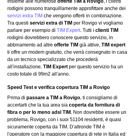
Insieme alle numerose
offerte TIM a Rovigo
, i clienti
rodigini possono tranquillamente approfittare anche dei
servizi extra TIM
che vengono offerti in combinazione.
Tra questi
servizi extra di TIM
per Rovigo vi vogliamo
parlare per esempio di
TIM Expert
. Tutti i
clienti TIM
rodigini dovrebbero conoscere questo servizio, in
abbinamento ad altre
offerte TIM
già attive,
TIM expert
ti offre un modem gratuito, che verrà consegnato in casa
da un tecnico specializzato che procederà
all'installazione.
TIM Expert
per questo servizio ha un
costo totale di 99m2 all'anno.
Speed Test e verifica copertura TIM a Rovigo
Prima di
passare a TIM a Rovigo
, ti consigliamo di
accertarti che la tua area sia
coperta da fornitura di
fibra o per lo meno adsl TIM
. Non dovrebbe essere un
problema, Rovigo, con i suoi 51104 residenti, è quasi
sicuramente coperta da TIM. D'altronde TIM è
l'operatore con la maggiore copertura di rete in Italia ed