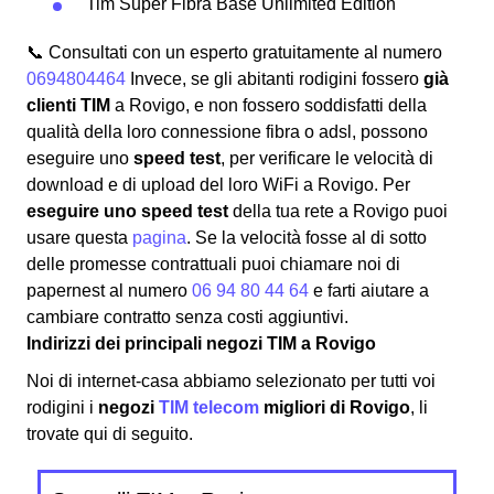
Tim Super Fibra Base Unlimited Edition
📞 Consultati con un esperto gratuitamente al numero
0694804464
Invece, se gli abitanti rodigini fossero
già
clienti TIM
a Rovigo, e non fossero soddisfatti della
qualità della loro connessione fibra o adsl, possono
eseguire uno
speed test
, per verificare le velocità di
download e di upload del loro WiFi a Rovigo. Per
eseguire uno speed test
della tua rete a Rovigo puoi
usare questa
pagina
. Se la velocità fosse al di sotto
delle promesse contrattuali puoi chiamare noi di
papernest al numero
06 94 80 44 64
e farti aiutare a
cambiare contratto senza costi aggiuntivi.
Indirizzi dei principali negozi TIM a Rovigo
Noi di internet-casa abbiamo selezionato per tutti voi
rodigini i
negozi
TIM telecom
migliori di Rovigo
, li
trovate qui di seguito.