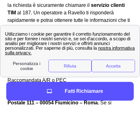
la richiesta è sicuramente chiamare il
servizio clienti
TIM
al 187. Un operatore a Ravello ti risponderà
rapidamente e potrai ottenere tutte le informazioni che ti
servono per ottenere il desiderato
rimborso
.
Dall'area web MyTIM
È altresì possibile andare nell'area online dedicata
compilando il modulo nella sezione apposita
scrivici
per
formulare correttamente la richiesta di rimborso a
Ravello ed attendere la risposta ad uno degli indirizzi
forniti in sede di compilazione.
Raccomandata A/R o PEC
In alternativa è anche possibile inviare una
Fatti Richiamare
raccomandata A/R
all'indirizzo apposito:
Casella
Postale 111 – 00054 Fiumicino – Roma.
Se si
preferisce eseguire il reclamo TIM a Ravello in via
digitale ma ufficiale, è anche possibile inviare una PEC
all'indirizzo:
[email protected]
Per tutte le informazioni TIM a Ravello