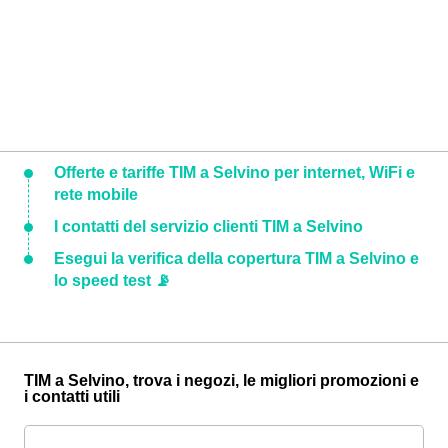
Offerte e tariffe TIM a Selvino per internet, WiFi e
rete mobile
I contatti del servizio clienti TIM a Selvino
Esegui la verifica della copertura TIM a Selvino e
lo speed test 📡
TIM a Selvino, trova i negozi, le migliori promozioni e
i contatti utili