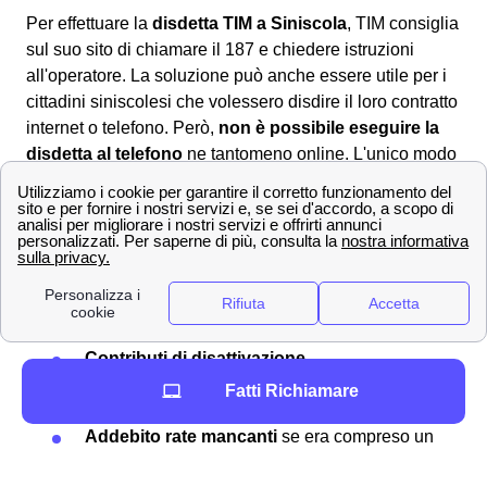
Per effettuare la
disdetta TIM a Siniscola
, TIM consiglia
sul suo sito di chiamare il 187 e chiedere istruzioni
all'operatore. La soluzione può anche essere utile per i
cittadini siniscolesi che volessero disdire il loro contratto
internet o telefono. Però,
non è possibile eseguire la
disdetta al telefono
ne tantomeno online. L'unico modo
per i cittadini siniscolesi è quello di scaricare il
modulo
per la disdetta TIM
corretto online, compilarlo ed
inviarlo
al provider
all'indirizzo postale per la disdetta. Spesso
la
disdetta TIM non è gratuita
, ti saranno addebitati a
Siniscola i seguenti costi:
Contributi di attivazione
Contributi di disattivazione
Penali per eventuale
mancata riconsegna
Fatti Richiamare
del router
o altre componenti
Addebito rate mancanti
se era compreso un
prodotto a rate