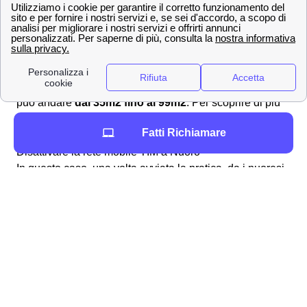
all'indirizzo:
TIM Servizio Clienti Residenziali, Casella
Postale 111 – 00054 Fiumicino (Roma)
. Se i cittadini
nuoresi avevano sottoscritto un contratto TIM con
vincolo contrattuale di durata minima 24 mesi, il
recesso anticipato
sarà oneroso. Infatti il
costo da
pagare per disdire
il contratto TIM fibra o adsl a Nuoro
può andare
dai 35m2 fino ai 99m2
. Per scoprire di più
sul
recesso della rete fissa TIM
a Nuoro, scopri la guida
Fatti Richiamare
dedicata.
Disattivare la rete mobile TIM a Nuoro
In questo caso, una volta avviata la pratica, da i nuoresi,
TIM avrà 30 giorni per prenderla in carico
. La
raccomandata in questo caso va inviata all'indirizzo:
Telecom Italia c/o Abramo Customer Care S.p.A. –
Casella Postale 500 – 88900 Crotone (KR)
Verifica la copertura di rete TIM a Nuoro e scopri la
velocità di rete 📡
💎Tutti i servizi aggiuntivi di TIM a Nuoro