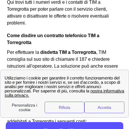
Qui trovi tutti i numeri verdi e i contatti di TIM a
Torregrotta per poter parlare con il servizio clienti,
attivare o disattivare le offerte o risolvere eventuali
problemi.
Come disdire un contratto telefonico TIM a
Torregrotta
Per effettuare la
disdetta TIM a Torregrotta
, TIM
consiglia sul suo sito di chiamare il 187 e chiedere
istruzioni all'operatore. La soluzione può anche essere
utile per i cittadini torresi che volessero disdire il loro
contratto internet o telefono. Però,
non è possibile
eseguire la disdetta al telefono
ne tantomeno online.
L'unico modo per i cittadini torresi è quello di scaricare il
modulo per la disdetta TIM
corretto online, compilarlo ed
inviarlo al provider
all'indirizzo postale per la disdetta.
Spesso la
disdetta TIM non è gratuita
, ti saranno
addebitati a Torregrotta i seguenti costi: