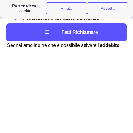
In banca
Al tabacchino di Torregrotta
Acquistando una ricarica da grattare
Sul sito ufficiale pagando con addebito su
conto corrente o con Paypal
Fatti Richiamare
Segnaliamo inoltre che è possibile attivare l'
addebito
automatico su carta
per evitare l'assillo di dover
ricaricare e tener d'occhio il livello del proprio credito
residuo nella SIM Wind Tre dei cittadini torresi. Il
controllo del credito si può svolgere semplicemente
tramite l'app Wind-Tre accedendo alla sezione apposita
dopo essere entrati con le proprie credenziali. Per
informazioni più approfondite, vi invitiamo a leggere la
pagina dedicata alla
verifica del credito residuo
WindTre
.
Tutti i servizi addizionali Wind-Tre per gli abbonati di
Torregrotta