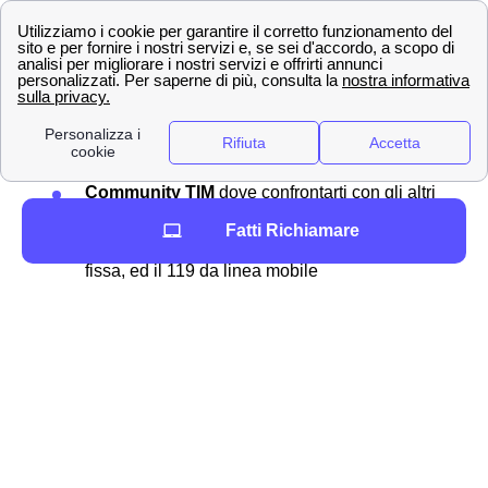
Altri contatti TIM a Vittorio Veneto
Scopri di più sui
contatti TIM
nella nostra guida dedicata.
Ecco tutte le modalità:
Angie
: è la chat virtuale TIM che ti risolve
qualsiasi problema
Whatsapp
: chiedi aiuto da Vittorio Veneto
scrivendo al 335 123 7272
Community TIM
dove confrontarti con gli altri
utenti
Fatti Richiamare
187
, il numero del servizio clienti da linea
fissa, ed il 119 da linea mobile
Se invece ci si trova all'estero i numeri chiamare da rete
fissa sono +39 028 5951 o +39 06 36 881. Per chiamare
da cellulare invece si deve chiamare al numero +39 339
9119. Gli indirizzi postali di TIM invece sono:
Mobile - Casella Postale 555, 00054,
Fiumicino, RM
Fisso - Casella Postale 111, 00054,