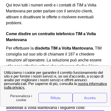
Qui trovi tutti i numeri verdi e i contatti di TIM a Volta
Mantovana per poter parlare con il servizio clienti,
attivare o disattivare le offerte o risolvere eventuali
problemi.
Come disdire un contratto telefonico TIM a Volta
Mantovana
Per effettuare la
disdetta TIM a Volta Mantovana
, TIM
consiglia sul suo sito di chiamare il 187 e chiedere
istruzioni all'operatore. La soluzione può anche essere
utile per i cittadini voltesi che volessero disdire il loro
contratto internet o telefono. Però,
non è possibile
eseguire la disdetta al telefono
ne tantomeno online.
L'unico modo per i cittadini voltesi è quello di scaricare il
modulo per la disdetta TIM
corretto online, compilarlo ed
inviarlo al provider
all'indirizzo postale per la disdetta.
Spesso la
disdetta TIM non è gratuita
, ti saranno
addebitati a Volta Mantovana i seguenti costi: