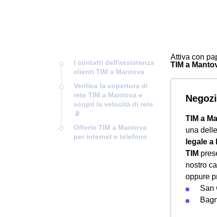
Attiva con pap
I contatti dell'assistenza
TIM a Mantova
clienti TIM a Mantova
Verifica la copertura di
rete TIM a Mantova e
Negozi
scopri la velocità di rete
📡
TIM a M
Offerte TIM a Mantova
una dell
per internet e telefono
legale a
TIM
prese
nostro ca
oppure pr
San 
Bagn