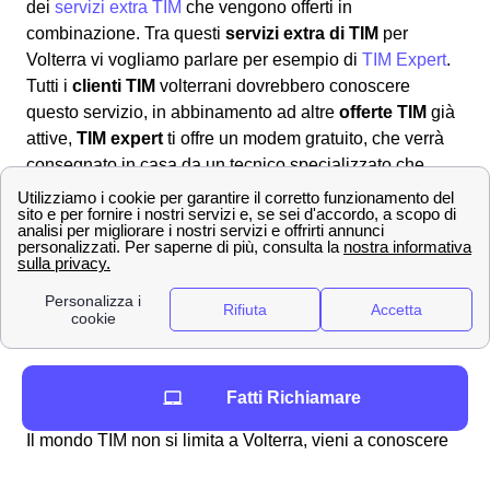
dei
servizi extra TIM
che vengono offerti in
combinazione. Tra questi
servizi extra di TIM
per
Volterra vi vogliamo parlare per esempio di
TIM Expert
.
Tutti i
clienti TIM
volterrani dovrebbero conoscere
questo servizio, in abbinamento ad altre
offerte TIM
già
attive,
TIM expert
ti offre un modem gratuito, che verrà
consegnato in casa da un tecnico specializzato che
procederà all'installazione.
TIM Expert
per questo
servizio ha un costo totale di 99m2 all'anno.
Offerte TIM a Volterra per internet e telefono
Trova la migliore offerta TIM per Volterra. Attiva la tua
rete WiFi in pochi minuti e naviga alla massima velocità.
Non solo Volterra; scopri le offerte TIM per altre città
Fatti Richiamare
in provincia di Pisa
Il mondo TIM non si limita a Volterra, vieni a conoscere
tutte le
promozioni TIM più convenienti
e come