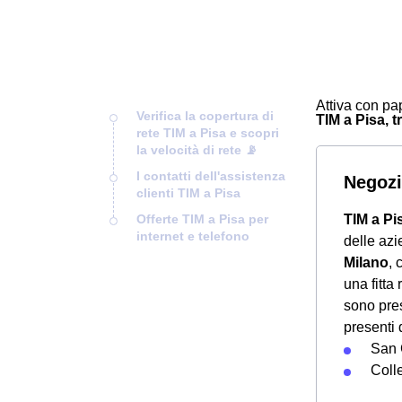
Attiva con pap
Verifica la copertura di
TIM a Pisa, tr
rete TIM a Pisa e scopri
la velocità di rete 📡
I contatti dell'assistenza
Negozi
clienti TIM a Pisa
Offerte TIM a Pisa per
TIM a Pi
internet e telefono
delle azi
Milano
, 
una fitta
sono pres
presenti 
San 
Colle