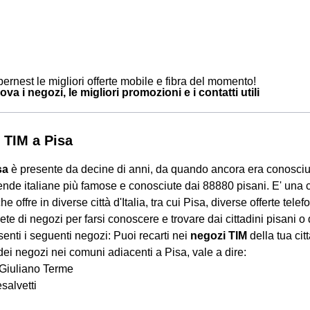
ernest le migliori offerte mobile e fibra del momento!
ova i negozi, le migliori promozioni e i contatti utili
 TIM a Pisa
sa
è presente da decine di anni, da quando ancora era conosciu
ende italiane più famose e conosciute dai 88880 pisani. E' una
che offre in diverse città d'Italia, tra cui Pisa, diverse offerte tele
 rete di negozi per farsi conoscere e trovare dai cittadini pisani o 
enti i seguenti negozi: Puoi recarti nei
negozi TIM
della tua cit
dei negozi nei comuni adiacenti a Pisa, vale a dire:
Giuliano Terme
salvetti