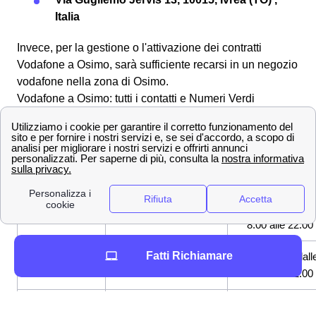
Italia
Invece, per la gestione o l'attivazione dei contratti
Vodafone a Osimo, sarà sufficiente recarsi in un negozio
vodafone nella zona di Osimo.
Vodafone a Osimo: tutti i contatti e Numeri Verdi
Gli abitanti di Osimo possono chiamare un operatore
Vodafone, virtuale o reale, attraverso i seguenti Numeri
Verdi.
NUMERO VERDE
A COSA SERVE
QUANDO
CHIAMARE
Tutti i giorni dall
190
Per clienti Vodafone
8:00 alle 22:00
Fatti Richiamare
Per fisso o chi non è
Tutti i giorni dall
800 100 195
cliente Vodafone
8:00 alle 22:00
+39 349 200
Servizio Clienti
Tutti i giorni dall