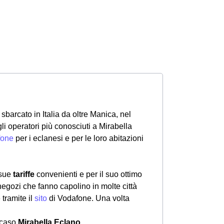
sbarcato in Italia da oltre Manica, nel
li operatori più conosciuti a Mirabella
fone
per i eclanesi e per le loro abitazioni
 sue
tariffe
convenienti e per il suo ottimo
 negozi che fanno capolino in molte città
o
tramite il
sito
di Vodafone. Una volta
o caso
Mirabella Eclano