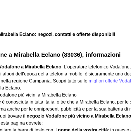
rabella Eclano: negozi, contatti e offerte disponibili
ne a Mirabella Eclano (83036), informazioni
Vodafone a Mirabella Eclano
. L'operatore telefonico Vodafone, 
i albori dell'epoca della telefonia mobile, è sicuramente uno deg
nella regione Campania. Scopri tutto sulle
migliori offerte Voda
la Eclano.
odafone più vicini a Mirabella Eclano
è conosciuta in tutta Italia, oltre che a Mirabella Eclano, per le
 ma anche per le onnipresenti pubblicità e per la sua batteria di
Puoi trovare il
negozio Vodafone più vicino a Mirabella Eclan
uesta pagina dovrete:
lare la barra di testo con il
nome della vostra città
: in quest