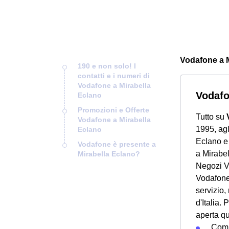
Vodafone a Mi
190 e non solo! I
contatti e i numeri di
Vodafone a Mirabella
Vodafo
Eclano
Promozioni e Offerte
Tutto su
Vodafone a Mirabella
1995, agl
Eclano
Eclano e 
Vodafone è presente a
a Mirabel
Mirabella Eclano?
Negozi V
Vodafone 
servizio,
d'Italia. 
aperta q
Compi