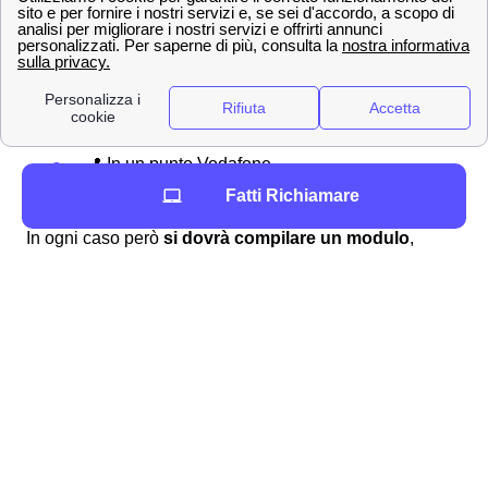
Vodafone per disdire il contratto
. Così facendo, si
annulla il contratto sulla casa di Portomaggiore, e non
sarete più legati all'operatore. Per effettuare una
disdetta, bisogna seguire delle procedure:
🌎 Online
📍 In un punto Vodafone
📩 Via lettera raccomandata
Fatti Richiamare
In ogni caso però
si dovrà compilare un modulo
,
scopri nella nostra pagina dedicata quali sono tutti i
moduli per disdire un contratto Vodafone
a
Portomaggiore. Puoi chiamarci per disdire con questo
operatore e scegliere il nuovo. Compariamo per te tutte
le offerte in Italia e ti aiutiamo a scegliere la migliore 💡