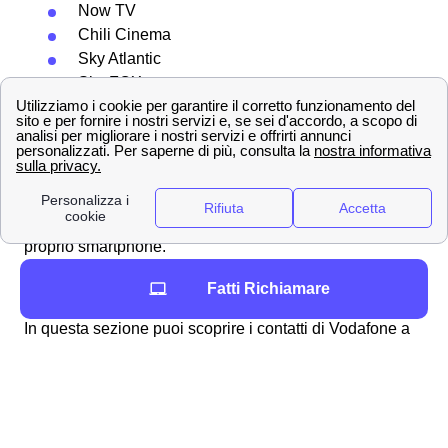
Now TV
Chili Cinema
Sky Atlantic
Sky FOX
Sky Sport e Sky Calcio
Scopri questo
pacchetto Vodafone TV + Wifi
, che
include, per gli abitanti di Cusano Milanino, oltre alla
vodafone TV anche un abbonamento internet e volendo
anche un abbonamento dati, minuti e messaggi per il
proprio smartphone.
190 e non solo! I contatti e i numeri di Vodafone a
Fatti Richiamare
Cusano Milanino
In questa sezione puoi scoprire i contatti di Vodafone a
Cusano Milanino per tutte le tue esigenze. Ci sono dei
numeri da chiamare per l'assistenza clienti a Cusano
Milanino, dei numeri per attivare un nuovo contratto e
dei numeri per effettuare un reclamo. Inoltre scoprirai i