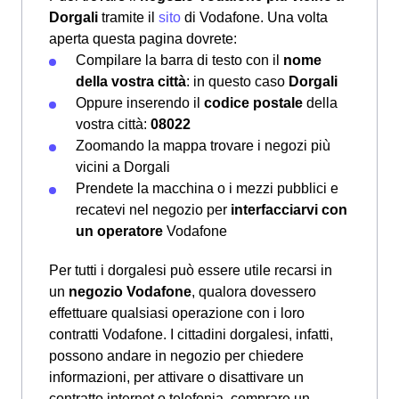
Dorgali
tramite il
sito
di Vodafone. Una volta
aperta questa pagina dovrete:
Compilare la barra di testo con il
nome
della vostra città
: in questo caso
Dorgali
Oppure inserendo il
codice postale
della
vostra città:
08022
Zoomando la mappa trovare i negozi più
vicini a Dorgali
Prendete la macchina o i mezzi pubblici e
recatevi nel negozio per
interfacciarvi con
un operatore
Vodafone
Per tutti i dorgalesi può essere utile recarsi in
un
negozio Vodafone
, qualora dovessero
effettuare qualsiasi operazione con i loro
contratti Vodafone. I cittadini dorgalesi, infatti,
possono andare in negozio per chiedere
informazioni, per attivare o disattivare un
contratto internet o telefonia, comprare un