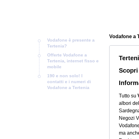
Vodafone a Te
Vodafone è presente a
Tertenia?
Offerte Vodafone a
Terten
Tertenia, internet fisso e
mobile
Scopri
190 e non solo! I
contatti e i numeri di
Inform
Vodafone a Tertenia
Tutto su
albori de
Sardegna.
Negozi Vo
Vodafone 
ma anche 