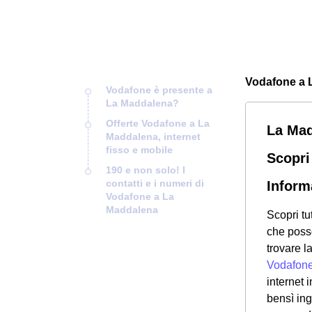
Vodafone a L
Vodafone è presente a
La Maddalena?
Offerte Vodafone a La
La Mad
Maddalena, internet
fisso e mobile
Scopri
190 e non solo! I
contatti e i numeri di
Inform
Vodafone a La
Maddalena
Scopri tu
che posso
trovare l
Vodafon
internet 
bensì in