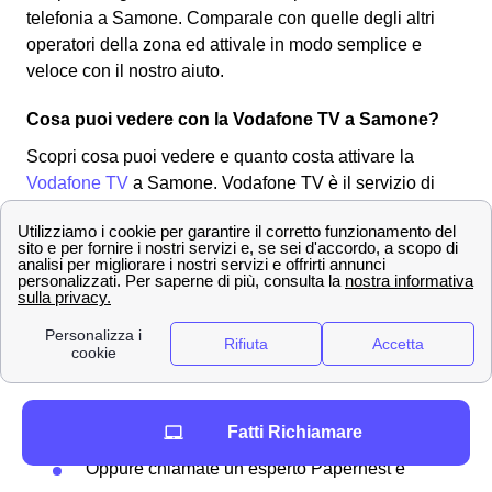
telefonia a Samone. Comparale con quelle degli altri
operatori della zona ed attivale in modo semplice e
veloce con il nostro aiuto.
Cosa puoi vedere con la Vodafone TV a Samone?
Scopri cosa puoi vedere e quanto costa attivare la
Vodafone TV
a Samone. Vodafone TV è il servizio di
smart tv per vedere tutti i canali in streaming di
Vodafone. Solitamente ai cittadini samonesi conviene
attivare la Vodafone TV se sono già clienti Vodafone a
Samone per contratti di fibra internet. Poiché le tariffe a
cui potranno usufruire saranno scontate e molto
convenienti. Per
attivare la Vodafone TV
a Samone,
hai due opzioni:
Chiamare il numero dedicato di Vodafone,
Fatti Richiamare
0284594650
Oppure chiamate un esperto Papernest e