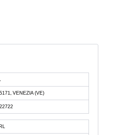
.
5171, VENEZIA (VE)
222722
RL