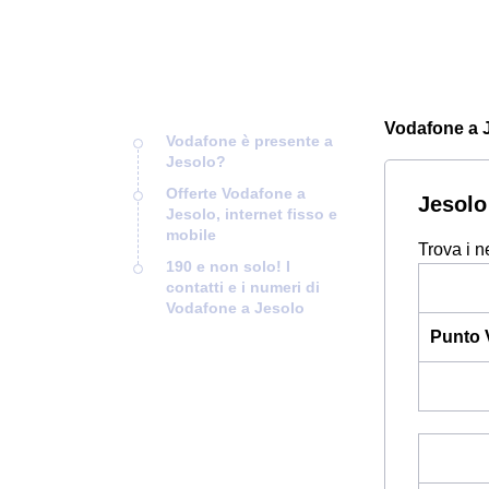
Vodafone a Je
Vodafone è presente a
Jesolo?
Offerte Vodafone a
Jesolo
Jesolo, internet fisso e
mobile
Trova i n
190 e non solo! I
contatti e i numeri di
Vodafone a Jesolo
Punto 