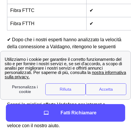
Fibra FTTC
✔
Fibra FTTH
✔
✔ Dopo che i nostri esperti hanno analizzato la velocità
della connessione a Valdagno, ritengono le seguenti
offerte come più adatte vista la rete nella zona:
Internet Unlimited Plus CC
Vodafone Internet Unlimited
📞 Ottieni maggiori informazioni chiamando lo
0694804464
Offerte Vodafone a Valdagno, internet fisso e mobile
Scopri le migliori offerte Vodafone per internet e
telefonia a Valdagno. Comparale con quelle degli altri
Fatti Richiamare
operatori della zona ed attivale in modo semplice e
veloce con il nostro aiuto.