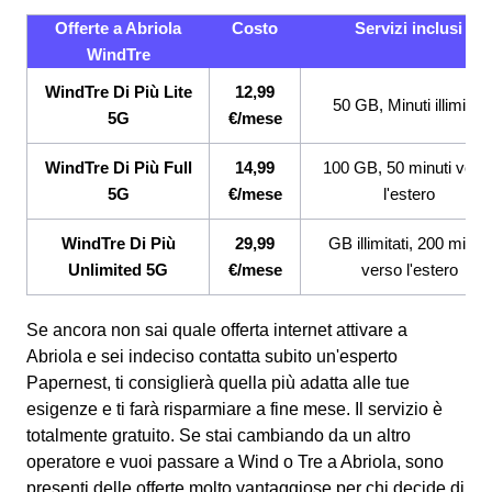
Offerte a Abriola
Costo
Servizi inclusi
WindTre
WindTre Di Più Lite
12,99
50 GB, Minuti illimitati
5G
€/mese
WindTre Di Più Full
14,99
100 GB, 50 minuti vers
5G
€/mese
l'estero
WindTre Di Più
29,99
GB illimitati, 200 minuti
Unlimited 5G
€/mese
verso l'estero
Se ancora non sai quale offerta internet attivare a
Abriola e sei indeciso contatta subito un'esperto
Papernest, ti consiglierà quella più adatta alle tue
esigenze e ti farà risparmiare a fine mese. Il servizio è
totalmente gratuito. Se stai cambiando da un altro
operatore e vuoi passare a Wind o Tre a Abriola, sono
presenti delle offerte molto vantaggiose per chi decide di