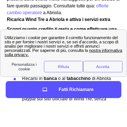
fare questo passaggio. Consultale tutte qua:
offerte
cambio operatore
a Abriola.
Ricarica Wind Tre a Abriola e attiva i servizi extra
Scopri quanto credito ti resta e come effettuare una
ricarica con Wind-Tre a Abriola
Ricaricare
il proprio numero di telefono a Abriola
significa rimediare ad un credito residuo troppo basso o
inesistente sulla vostra sim Wind-Tre. Per effettuare una
ricarica si può:
Recarsi in
banca
o al
tabacchino
di Abriola
Comprare una ricarica grattabile
Fatti Richiamare
Pagare con addebito su conto corrente o
paypal sul sito ufficiale di Wind Tre, senza
bisogno di uscire di casa a Abriola
In aggiunta, per effettuare la vostra ricarica a Abriola
potete selezionare online l'
addebito automatico su