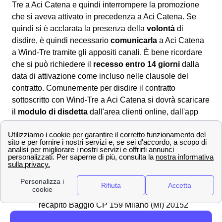
Tre a Aci Catena e quindi interrompere la promozione
che si aveva attivato in precedenza a Aci Catena. Se
quindi si è acclarata la presenza della
volontà
di
disdire, è quindi necessario
comunicarla
a Aci Catena
a Wind-Tre tramite gli appositi canali. È bene ricordare
che si può richiedere il
recesso entro 14 giorni
dalla
data di attivazione come incluso nelle clausole del
contratto. Comunemente per disdire il contratto
sottoscritto con Wind-Tre a Aci Catena si dovrà scaricare
il
modulo di disdetta
dall'area clienti online, dall'app
Wind Tre oppure direttamente dal sito. Una volta
compilatolo si potrà:
📧 Inviarlo via PEC all'indirizzo apposito:
[email protected]
✉Spedirlo con una raccomandata A/R
indirizzata a WIND Tre S.p.A. CD MILANO
recapito Baggio CP 159 Milano (MI) 20152