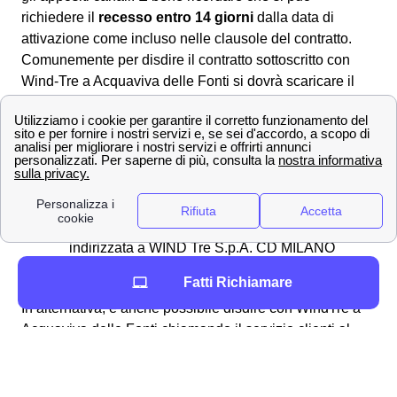
richiedere il
recesso entro 14 giorni
dalla data di
attivazione come incluso nelle clausole del contratto.
Comunemente per disdire il contratto sottoscritto con
Wind-Tre a Acquaviva delle Fonti si dovrà scaricare il
modulo di disdetta
dall'area clienti online, dall'app
Wind Tre oppure direttamente dal sito. Una volta
compilatolo si potrà:
📧 Inviarlo via PEC all'indirizzo apposito:
[email protected]
✉Spedirlo con una raccomandata A/R
indirizzata a WIND Tre S.p.A. CD MILANO
recapito Baggio CP 159 Milano (MI) 20152
Fatti Richiamare
In alternativa, è anche possibile disdire con WindTre a
Acquaviva delle Fonti chiamando il servizio clienti al
159 oppure comunicandolo direttamente ad un
operatore. È bene ricordare che
non è possibile disdire
il proprio contratto attraverso l'assistenza virtuale di