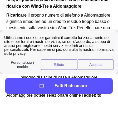
ricarica con Wind-Tre a Aidomaggiore
Ricaricare
il proprio numero di telefono a Aidomaggiore
significa rimediare ad un credito residuo troppo basso o
inesistente sulla vostra sim Wind-Tre. Per effettuare una
ricarica si può:
Recarsi in
banca
o al
tabacchino
di
Aidomaggiore
Comprare una ricarica grattabile
Pagare con addebito su conto corrente o
paypal sul sito ufficiale di Wind Tre, senza
bisogno di uscire di casa a Aidomaggiore
Fatti Richiamare
In aggiunta, per effettuare la vostra ricarica a
Aidomaggiore potete selezionare online l'
addebito
automatico su carta
per rendere automatica la
procedura di ricarica e non dovervene preoccupare. Per
avere più dettagli, potete leggere la pagina di
verifica del