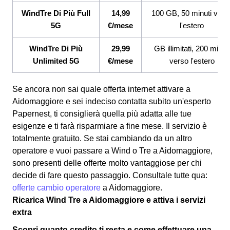
WindTre Di Più Full
14,99
100 GB, 50 minuti vers
5G
€/mese
l'estero
WindTre Di Più
29,99
GB illimitati, 200 minuti
Unlimited 5G
€/mese
verso l'estero
Se ancora non sai quale offerta internet attivare a
Aidomaggiore e sei indeciso contatta subito un'esperto
Papernest, ti consiglierà quella più adatta alle tue
esigenze e ti farà risparmiare a fine mese. Il servizio è
totalmente gratuito. Se stai cambiando da un altro
operatore e vuoi passare a Wind o Tre a Aidomaggiore,
sono presenti delle offerte molto vantaggiose per chi
decide di fare questo passaggio. Consultale tutte qua:
offerte cambio operatore
a Aidomaggiore.
Ricarica Wind Tre a Aidomaggiore e attiva i servizi
extra
Scopri quanto credito ti resta e come effettuare una