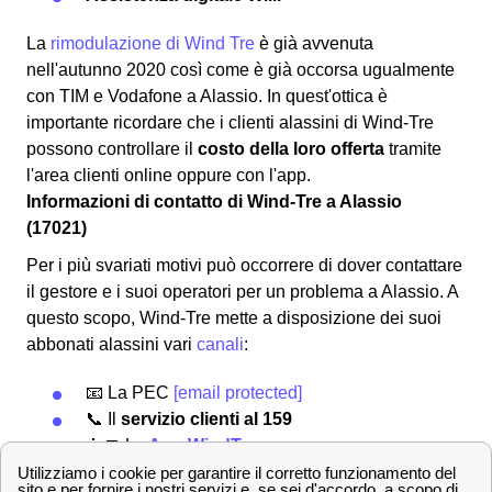
La
rimodulazione di Wind Tre
è già avvenuta
nell'autunno 2020 così come è già occorsa ugualmente
con TIM e Vodafone a Alassio. In quest'ottica è
importante ricordare che i clienti alassini di Wind-Tre
possono controllare il
costo della loro offerta
tramite
l'area clienti online oppure con l'app.
Informazioni di contatto di Wind-Tre a Alassio
(17021)
Per i più svariati motivi può occorrere di dover contattare
il gestore e i suoi operatori per un problema a Alassio. A
questo scopo, Wind-Tre mette a disposizione dei suoi
abbonati alassini vari
canali
:
📧 La PEC
[email protected]
📞 Il
servizio clienti al 159
👨‍💻 La
App WindTre
📍 I
punti Wind-Tre
a Alassio