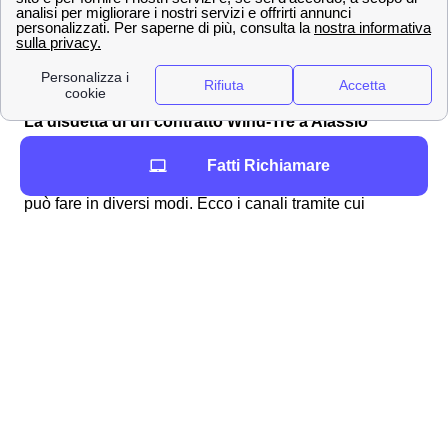
☎ Il N° verde all'
800 900 134
✈️ WindTre dall'estero +39 320 500 0200
Per maggiori informazioni sui contratti windtre a Alassio
puoi controllare
pagina
qui.
La disdetta di un contratto Wind-Tre a Alassio
Devi disdire un abbonamento a Wind Tre a Alassio?
Fatti Richiamare
Non preoccuparti, è un'operazione molto semplice e si
può fare in diversi modi.
Ecco i canali tramite cui
effettuare la comunicazione:
📧
PEC
:
[email protected]
✉
Raccomandata
con ricevuta di ritorno:
all'indirizzo Wind Tre S.p.A. CD MILANO
RECAPITO BAGGIO Casella Postale 159
20152 MILANO MI
Presso un
punto vendita
WIND TRE a
Alassio
📞Chiamando il numero di
assistenza clienti