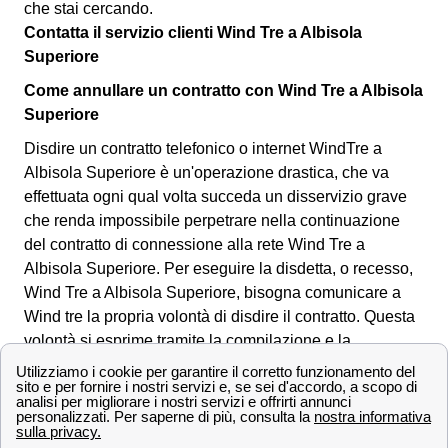
che stai cercando.
Contatta il servizio clienti Wind Tre a Albisola
Superiore
Come annullare un contratto con Wind Tre a Albisola
Superiore
Disdire un contratto telefonico o internet WindTre a
Albisola Superiore è un'operazione drastica, che va
effettuata ogni qual volta succeda un disservizio grave
che renda impossibile perpetrare nella continuazione
del contratto di connessione alla rete Wind Tre a
Albisola Superiore. Per eseguire la disdetta, o recesso,
Wind Tre a Albisola Superiore, bisogna comunicare a
Wind tre la propria volontà di disdire il contratto. Questa
volontà si esprime tramite la compilazione e la
spedizione del:
Modulo di disdetta Wind Tre ✖
: che
puoi scaricare nell'area clienti del sito web. Il modulo
può essere inviato a Wind Tre a Albisola Superiore
tramite diverse modalità: