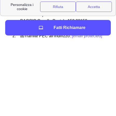
✉ Tramite Raccomandata A/R intestata:
WIND Tre SpA CD MILANO RECAPITO
BAGGIO Casella Postale 159 20152
MILANO MI
Fatti Richiamare
📧Tramite PEC all'indirizzo:
[email protected]
📞 Altrimenti si può disdire chiamando il 159
o scrivendo ad un operatore in chat
La disdetta Wind Tre a Albisola Superiore risulta valida
da dopo il trascorrere di 30 giorni dalla comunicazione.
La disdetta con cambio operatore Wind tre
Per disdire il proprio abbonamento Wind Tre a Albisola
Superiore, e contestualmente attivare un altro contratto
internet, dovrai solamente comunicare il tuo
codice di
migrazione
al nuovo operatore, che avrà 30 giorni per
provvedere a tutte le pratiche burocratiche.
Quanto costa disdire il contratto Wind Tre a Albisola