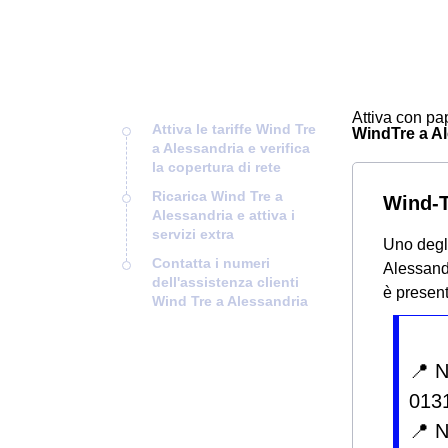
Attiva con pap
Attiva le tariffe Wind Tre
WindTre a Ale
a Alessandria e verifica
la copertura di rete
Ricarica Wind Tre a
Wind-T
Alessandria e attiva i
servizi extra
Uno degli
Contatta i numeri
Alessandr
dell'assistenza clienti
è present
Wind Tre a Alessandria
📍 
013
📍 