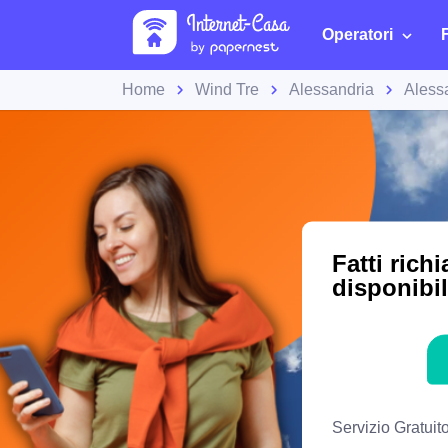
Operatori
Home
Wind Tre
Alessandria
Aless