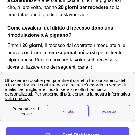
a consumo
e viene comunicata ai clienti alpignanesi
che, a loro volta, hanno
30 giorni per recedere
se la
rimodulazione è giudicata sfavorevole.
Come avvalersi del diritto di recesso dopo una
rimodulazione a Alpignano?
Entro i
30 giorni
, il recesso dal contratto rimodulato alle
nuove condizioni è
senza penali né costi
per i clienti
alpignanesi. Per comunicare la volontà di recesso si
dovrà utilizzare uno dei seguenti canali:
Servizio clienti Wind-Tre: contattabile al
159
PEC all'indirizzo:
[email protected]
Raccomandata A/R a:
Wind Tre S.p.A. CD
Milano recapito Baggio, Casella Postale
159, 20152 Milano (MI)
Punto Wind-Tre a Alpignano
Assistenza digitale Willi
La
rimodulazione di Wind Tre
è già avvenuta