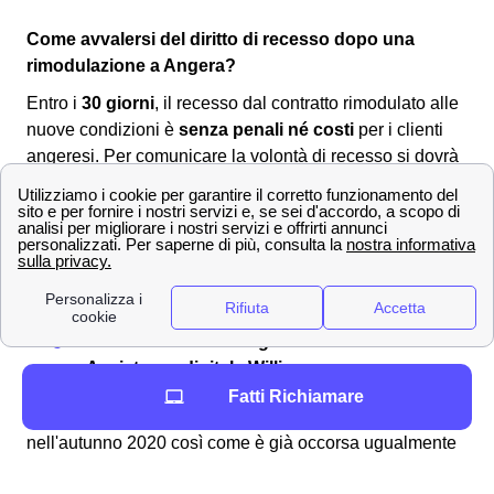
Come avvalersi del diritto di recesso dopo una
rimodulazione a Angera?
Entro i
30 giorni
, il recesso dal contratto rimodulato alle
nuove condizioni è
senza penali né costi
per i clienti
angeresi. Per comunicare la volontà di recesso si dovrà
utilizzare uno dei seguenti canali:
Servizio clienti Wind-Tre: contattabile al
159
PEC all'indirizzo:
[email protected]
Raccomandata A/R a:
Wind Tre S.p.A. CD
Milano recapito Baggio, Casella Postale
159, 20152 Milano (MI)
Punto Wind-Tre a Angera
Assistenza digitale Willi
Fatti Richiamare
La
rimodulazione di Wind Tre
è già avvenuta
nell'autunno 2020 così come è già occorsa ugualmente
con TIM e Vodafone a Angera. In quest'ottica è