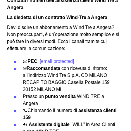
Contatta i numeri dell'assistenza clienti Wind Tre a
Angera
La disdetta di un contratto Wind-Tre a Angera
Devi disdire un abbonamento a Wind Tre a Angera?
Non preoccuparti, è un'operazione molto semplice e si
può fare in diversi modi.
Ecco i canali tramite cui
effettuare la comunicazione:
📧
PEC
:
[email protected]
✉
Raccomandata
con ricevuta di ritorno:
all'indirizzo Wind Tre S.p.A. CD MILANO
RECAPITO BAGGIO Casella Postale 159
20152 MILANO MI
Presso un
punto vendita
WIND TRE a
Angera
📞Chiamando il numero di
assistenza clienti
159
📲
Assistente digitale
"WILL” in Area Clienti