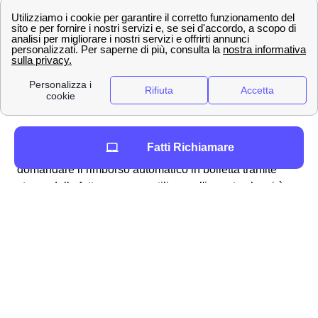
procedura alquanto semplice e lineare che può essere
svolta per molteplici ragioni, ad esempio:
fatturazioni errate
addebito ogni 28 giorni
problemi con la business SIM windtre a
Antrodoco
richiesta del credito residuo
Per ottenere in particolare il rimborso dell'
addebito a 28
Fatti Richiamare
giorni
a Antrodoco vi sono molteplici modalità: si può
domandare il rimborso automatico in bolletta tramite
storno della fattura oppure utilizzare l'importo che vi è
dovuto per una nuova, migliore offerta disponibile ai
cittadini antrodocani. Analogamente, qualora riscontriate
dei problemi con la vostra SIM Business, potete fare
richiesta per essere rimborsati dall'area clienti online
tramite la procedura dedicata ai clienti antrodocani.
Generalmente, Wind Tre fornisce responso alla richiesta
di rimborso (come accade per i reclami)
entro 45 giorni