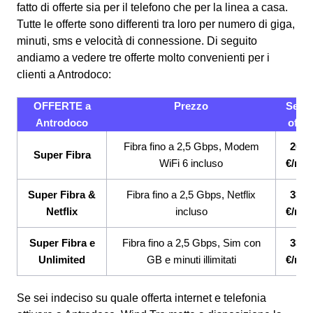
fatto di offerte sia per il telefono che per la linea a casa.
Tutte le offerte sono differenti tra loro per numero di giga,
minuti, sms e velocità di connessione.
Di seguito
andiamo a vedere tre offerte molto convenienti per i
clienti a Antrodoco:
OFFERTE a
Prezzo
Servi
Antrodoco
offert
Fibra fino a 2,5 Gbps, Modem
26,9
Super Fibra
WiFi 6 incluso
€/me
Super Fibra &
Fibra fino a 2,5 Gbps, Netflix
33,9
Netflix
incluso
€/me
Super Fibra e
Fibra fino a 2,5 Gbps, Sim con
33,9
Unlimited
GB e minuti illimitati
€/me
Se sei indeciso su quale offerta internet e telefonia