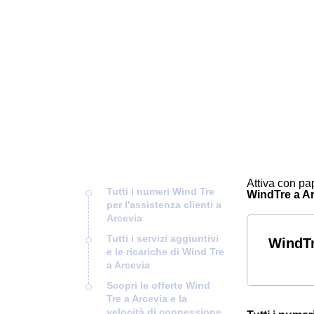
Attiva con pap
Tutti i numeri Wind Tre
WindTre a Arc
per l'assistenza clienti a
Arcevia
Tutti i servizi aggiuntivi
WindTr
e le ricariche di Wind Tre
a Arcevia
Scopri le offerte Wind
Tre a Arcevia e la
velocità di connessione