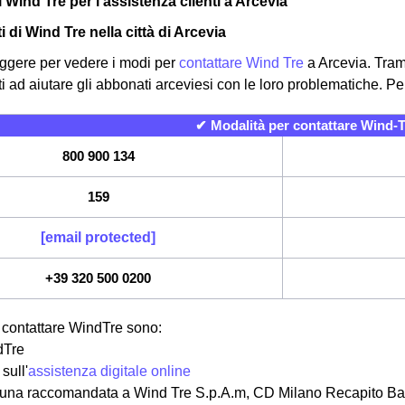
i Wind Tre per l'assistenza clienti a Arcevia
ti di Wind Tre nella città di Arcevia
ggere per vedere i modi per
contattare Wind Tre
a Arcevia. Trami
 ad aiutare gli abbonati arceviesi con le loro problematiche. Per 
✔ Modalità per contattare Wind-T
800 900 134
159
[email protected]
+39 320 500 0200
r contattare WindTre sono:
dTre
sull'
assistenza digitale online
 una raccomandata a Wind Tre S.p.A.m, CD Milano Recapito Bag