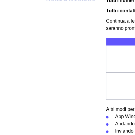
Tutti i numer
Tutti i contat
Continua a le
saranno pronti
Altri modi pe
App Win
Andando 
Inviando