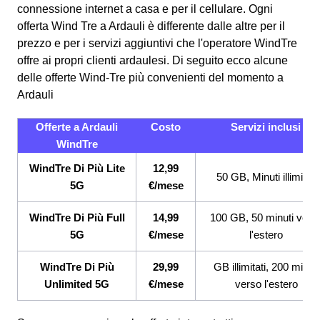
connessione internet a casa e per il cellulare. Ogni
offerta Wind Tre a Ardauli è differente dalle altre per il
prezzo e per i servizi aggiuntivi che l'operatore WindTre
offre ai propri clienti ardaulesi.
Di seguito ecco alcune
delle offerte Wind-Tre più convenienti del momento a
Ardauli
Offerte a Ardauli
Costo
Servizi inclusi
WindTre
WindTre Di Più Lite
12,99
50 GB, Minuti illimitati
5G
€/mese
WindTre Di Più Full
14,99
100 GB, 50 minuti vers
5G
€/mese
l'estero
WindTre Di Più
29,99
GB illimitati, 200 minuti
Unlimited 5G
€/mese
verso l'estero