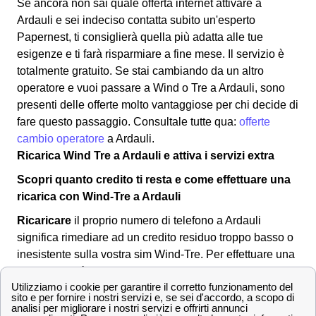
Se ancora non sai quale offerta internet attivare a
Ardauli e sei indeciso contatta subito un'esperto
Papernest, ti consiglierà quella più adatta alle tue
esigenze e ti farà risparmiare a fine mese. Il servizio è
totalmente gratuito. Se stai cambiando da un altro
operatore e vuoi passare a Wind o Tre a Ardauli, sono
presenti delle offerte molto vantaggiose per chi decide di
fare questo passaggio. Consultale tutte qua:
offerte
cambio operatore
a Ardauli.
Ricarica Wind Tre a Ardauli e attiva i servizi extra
Scopri quanto credito ti resta e come effettuare una
ricarica con Wind-Tre a Ardauli
Ricaricare
il proprio numero di telefono a Ardauli
significa rimediare ad un credito residuo troppo basso o
inesistente sulla vostra sim Wind-Tre. Per effettuare una
ricarica si può:
Recarsi in
banca
o al
tabacchino
di Ardauli