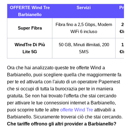
OFFERTE Wind Tre
Servizi
Prez
Barbianello
Fibra fino a 2,5 Gbps, Modem
26,9
Super Fibra
WiFi 6 incluso
€/me
WindTre Di Più
50 GB, Minuti illimitati, 200
12,9
Lite 5G
SMS
€/me
Ora che hai analizzato queste tre offerte Wind a
Barbianello, puoi scegliere quella che maggiormente fa
per te ed attivarla con l'aiuto di un operatore Papernest
che si occupi di tutta la burocrazia per te in maniera
gratuita. Se non hai trovato l'offerta che stai cercando
per attivare le tue connessioni internet a Barbianello,
puoi scoprire tutte le altre
offerte Wind Tre
attivabili a
Barbianello. Sicuramente troverai ciò che stai cercando.
Che tariffe offrono gli altri provider a Barbianello?