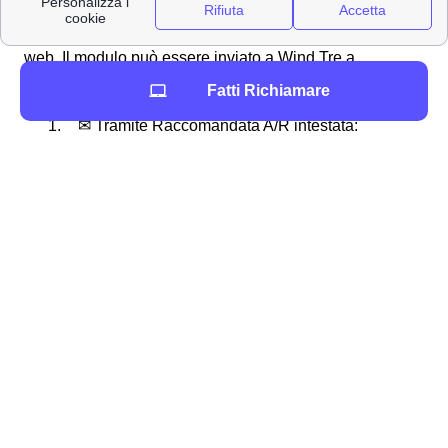
compilazione e la spedizione del:
Modulo di disdetta
Wind Tre ✖
: che puoi scaricare nell'area clienti del sito
web. Il modulo può essere inviato a Wind Tre a
Barbianello tramite diverse modalità:
Fatti Richiamare
✉ Tramite Raccomandata A/R intestata:
WIND Tre SpA CD MILANO RECAPITO
BAGGIO Casella Postale 159 20152
MILANO MI
📧Tramite PEC all'indirizzo:
[email protected]
📞 Altrimenti si può disdire chiamando il 159
o scrivendo ad un operatore in chat
La disdetta Wind Tre a Barbianello risulta valida da
dopo il trascorrere di 30 giorni dalla comunicazione.
La disdetta con cambio operatore Wind tre
Per disdire il proprio abbonamento Wind Tre a
Barbianello, e contestualmente attivare un altro contratto