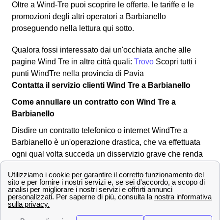
Oltre a Wind-Tre puoi scoprire le offerte, le tariffe e le
promozioni degli altri operatori a Barbianello
proseguendo nella lettura qui sotto.
Qualora fossi interessato dai un'occhiata anche alle
pagine Wind Tre in altre città quali:
Trovo
Scopri tutti i
punti WindTre nella provincia di Pavia
Contatta il servizio clienti Wind Tre a Barbianello
Come annullare un contratto con Wind Tre a
Barbianello
Disdire un contratto telefonico o internet WindTre a
Barbianello è un'operazione drastica, che va effettuata
ogni qual volta succeda un disservizio grave che renda
impossibile perpetrare nella continuazione del contratto
di connessione alla rete Wind Tre a Barbianello. Per
eseguire la disdetta, o recesso, Wind Tre a Barbianello,
bisogna comunicare a Wind tre la propria volontà di
disdire il contratto. Questa volontà si esprime tramite la