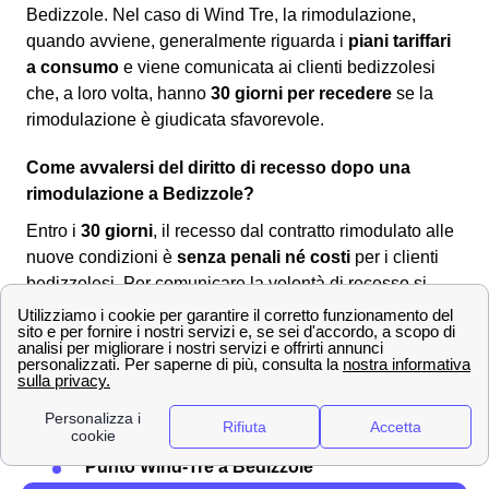
Bedizzole. Nel caso di Wind Tre, la rimodulazione,
quando avviene, generalmente riguarda i
piani tariffari
a consumo
e viene comunicata ai clienti bedizzolesi
che, a loro volta, hanno
30 giorni per recedere
se la
rimodulazione è giudicata sfavorevole.
Come avvalersi del diritto di recesso dopo una
rimodulazione a Bedizzole?
Entro i
30 giorni
, il recesso dal contratto rimodulato alle
nuove condizioni è
senza penali né costi
per i clienti
bedizzolesi. Per comunicare la volontà di recesso si
dovrà utilizzare uno dei seguenti canali:
Servizio clienti Wind-Tre: contattabile al
159
PEC all'indirizzo:
[email protected]
Raccomandata A/R a:
Wind Tre S.p.A. CD
Milano recapito Baggio, Casella Postale
159, 20152 Milano (MI)
Punto Wind-Tre a Bedizzole