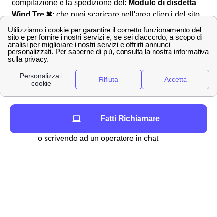
compilazione e la spedizione del:
Modulo di disdetta
Wind Tre ✖
: che puoi scaricare nell'area clienti del sito
web. Il modulo può essere inviato a Wind Tre a Bellante
tramite diverse modalità:
✉ Tramite Raccomandata A/R intestata:
WIND Tre SpA CD MILANO RECAPITO
BAGGIO Casella Postale 159 20152
MILANO MI
📧Tramite PEC all'indirizzo:
[email protected]
Fatti Richiamare
📞 Altrimenti si può disdire chiamando il 159
o scrivendo ad un operatore in chat
La disdetta Wind Tre a Bellante risulta valida da dopo il
trascorrere di 30 giorni dalla comunicazione.
La disdetta con cambio operatore Wind tre
Per disdire il proprio abbonamento Wind Tre a Bellante,
e contestualmente attivare un altro contratto internet,