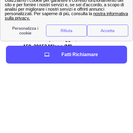
bibbienesi. Per comunicare la volontà di recesso si
dovrà utilizzare uno dei seguenti canali:
Servizio clienti Wind-Tre: contattabile al
159
PEC all'indirizzo:
[email protected]
Raccomandata A/R a:
Wind Tre S.p.A. CD
Milano recapito Baggio, Casella Postale
159, 20152 Milano (MI)
Punto Wind-Tre a Bibbiena
Fatti Richiamare
Assistenza digitale Willi
La
rimodulazione di Wind Tre
è già avvenuta
nell'autunno 2020 così come è già occorsa ugualmente
con TIM e Vodafone a Bibbiena. In quest'ottica è
importante ricordare che i clienti bibbienesi di Wind-Tre
possono controllare il
costo della loro offerta
tramite
l'area clienti online oppure con l'app.
Informazioni di contatto di Wind-Tre a Bibbiena
(52011)