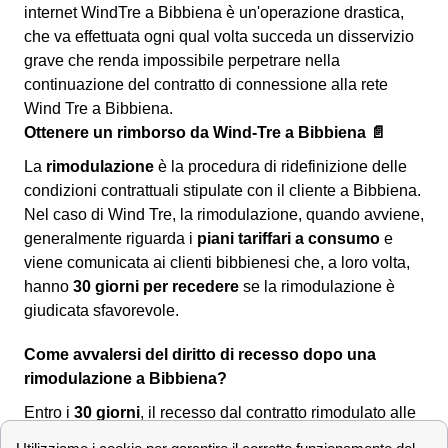
internet WindTre a Bibbiena è un'operazione drastica,
che va effettuata ogni qual volta succeda un disservizio
grave che renda impossibile perpetrare nella
continuazione del contratto di connessione alla rete
Wind Tre a Bibbiena.
Ottenere un rimborso da Wind-Tre a Bibbiena 📄
La
rimodulazione
è la procedura di ridefinizione delle
condizioni contrattuali stipulate con il cliente a Bibbiena.
Nel caso di Wind Tre, la rimodulazione, quando avviene,
generalmente riguarda i
piani tariffari a consumo
e
viene comunicata ai clienti bibbienesi che, a loro volta,
hanno
30 giorni per recedere
se la rimodulazione è
giudicata sfavorevole.
Come avvalersi del diritto di recesso dopo una
rimodulazione a Bibbiena?
Entro i
30 giorni
, il recesso dal contratto rimodulato alle
nuove condizioni è
senza penali né costi
per i clienti