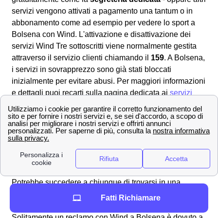
servizi vengono attivati a pagamento una tantum o in
abbonamento come ad esempio per vedere lo sport a
Bolsena con Wind. L'attivazione e disattivazione dei
servizi Wind Tre sottoscritti viene normalmente gestita
attraverso il servizio clienti chiamando il
159
. A Bolsena,
i servizi in sovrapprezzo sono già stati bloccati
inizialmente per evitare abusi. Per maggiori informazioni
e dettagli puoi recarti sulla pagina dedicata ai
servizi
aggiuntivi di Wind
per sapere tutto il necessario sui
servizi aggiuntivi extra a Bolsena.
Tutti i numeri Wind Tre per l'assistenza clienti a
Bolsena
Come effettuare un reclamo Wind Tre a Bolsena 📄
Potrebbe succedere a chiunque di trovarsi in una
situazione scomoda con un operatore e di dover fare un
Fatti Richiamare
reclamo al proprio operatore Wind Tre a Bolsena.
Solitamente un reclamo con Wind a Bolsena è dovuto a