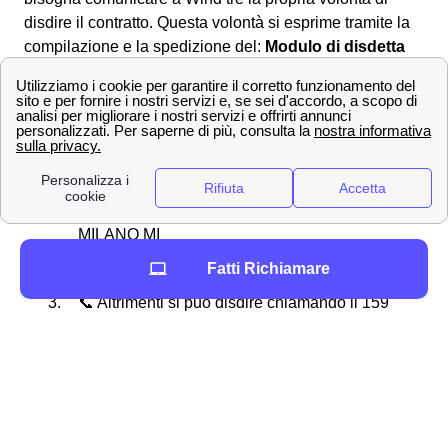
disdire il contratto. Questa volontà si esprime tramite la
compilazione e la spedizione del:
Modulo di disdetta
Wind Tre ✖
: che puoi scaricare nell'area clienti del sito
web. Il modulo può essere inviato a Wind Tre a Bortigali
tramite diverse modalità:
✉ Tramite Raccomandata A/R intestata:
WIND Tre SpA CD MILANO RECAPITO
BAGGIO Casella Postale 159 20152
MILANO MI
Fatti Richiamare
📧Tramite PEC all'indirizzo:
[email protected]
📞 Altrimenti si può disdire chiamando il 159
o scrivendo ad un operatore in chat
La disdetta Wind Tre a Bortigali risulta valida da dopo il
trascorrere di 30 giorni dalla comunicazione.
La disdetta con cambio operatore Wind tre
Per disdire il proprio abbonamento Wind Tre a Bortigali,