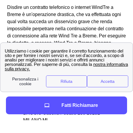
Disdire un contratto telefonico o internet WindTre a
Breme è un'operazione drastica, che va effettuata ogni
qual volta succeda un disservizio grave che renda
impossibile perpetrare nella continuazione del contratto
di connessione alla rete Wind Tre a Breme. Per eseguire
la disdetta, o recesso, Wind Tre a Breme, bisogna
comunicare a Wind tre la propria volontà di disdire il
contratto. Questa volontà si esprime tramite la
compilazione e la spedizione del:
Modulo di disdetta
Wind Tre ✖
: che puoi scaricare nell'area clienti del sito
web. Il modulo può essere inviato a Wind Tre a Breme
tramite diverse modalità:
✉ Tramite Raccomandata A/R intestata:
Fatti Richiamare
WIND Tre SpA CD MILANO RECAPITO
BAGGIO Casella Postale 159 20152
MILANO MI
📧Tramite PEC all'indirizzo:
[email protected]