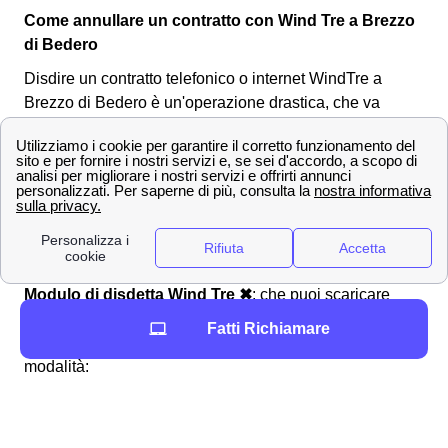
Come annullare un contratto con Wind Tre a Brezzo
di Bedero
Disdire un contratto telefonico o internet WindTre a
Brezzo di Bedero è un'operazione drastica, che va
effettuata ogni qual volta succeda un disservizio grave
che renda impossibile perpetrare nella continuazione
del contratto di connessione alla rete Wind Tre a Brezzo
di Bedero. Per eseguire la disdetta, o recesso, Wind Tre
a Brezzo di Bedero, bisogna comunicare a Wind tre la
propria volontà di disdire il contratto. Questa volontà si
esprime tramite la compilazione e la spedizione del:
Modulo di disdetta Wind Tre ✖
: che puoi scaricare
nell'area clienti del sito web. Il modulo può essere
Fatti Richiamare
inviato a Wind Tre a Brezzo di Bedero tramite diverse
modalità:
✉ Tramite Raccomandata A/R intestata:
WIND Tre SpA CD MILANO RECAPITO