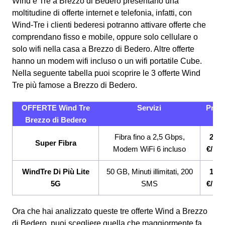
Wind e Tre a Brezzo di Bedero presentano una
moltitudine di offerte internet e telefonia, infatti, con
Wind-Tre i clienti bederesi potranno attivare offerte che
comprendano fisso e mobile, oppure solo cellulare o
solo wifi nella casa a Brezzo di Bedero. Altre offerte
hanno un modem wifi incluso o un wifi portatile Cube.
Nella seguente tabella puoi scoprire le 3 offerte Wind
Tre più famose a Brezzo di Bedero.
OFFERTE Wind Tre
Servizi
Prez
Brezzo di Bedero
Fibra fino a 2,5 Gbps,
26,9
Super Fibra
Modem WiFi 6 incluso
€/me
WindTre Di Più Lite
50 GB, Minuti illimitati, 200
12,9
5G
SMS
€/me
Ora che hai analizzato queste tre offerte Wind a Brezzo
di Bedero, puoi scegliere quella che maggiormente fa