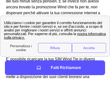
dei tuoi minuti senza pensieri. E se invece non avessi
ancora trovato la promozione Wind che fa per te, non
disperare perché attivare la tua connessione internet a
Broni è solo questione di tempo. Puoi scoprire tutte le
offerte andando sulla pagina delle
offerte Wind Tre
a
Broni per visualizzare tutte le promozioni e tariffe che
Wind ti mette a disposizione e scegliere con cura.
Servizi Extra e ricariche Wind Tre a Broni
Come ricaricare la tua SIM WindTre a Broni
E' possibile ricaricare la tua SIM Wind Tre in diversi
modi: al tabaccaio a Broni, comprando una ricarica
Fatti Richiamare
grattabile, o tramite la propria banca. Però Wind tre
mette a disposizione dei suoi clienti bronesi una
modalità di ricarica attraverso il sito windtre. Sarà
possibile effettuare il pagamento tramite conto corrente o
paypal. In molti abbonamenti è prevista la fatturazione
automatica con la propria carta di credito, ma si può
normalmente optare per una ricaricabile. In questo caso