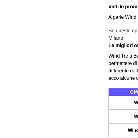
Vedi le promo
A parte Wind 
Se queste oppo
Milano
Le migliori 
Wind Tre a Bus
permettere di 
differente dal
ecco alcune d
Off
W
W
Wind