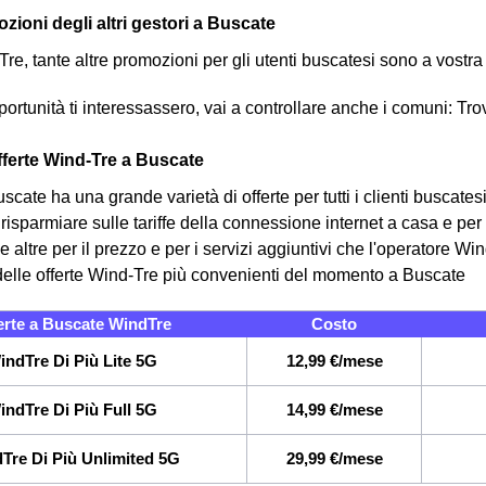
zioni degli altri gestori a Buscate
Tre, tante altre promozioni per gli utenti buscatesi sono a vostra
rtunità ti interessassero, vai a controllare anche i comuni: Trova
offerte Wind-Tre a Buscate
cate ha una grande varietà di offerte per tutti i clienti buscates
risparmiare sulle tariffe della connessione internet a casa e per 
le altre per il prezzo e per i servizi aggiuntivi che l'operatore Win
elle offerte Wind-Tre più convenienti del momento a Buscate
erte a Buscate WindTre
Costo
indTre Di Più Lite 5G
12,99 €/mese
indTre Di Più Full 5G
14,99 €/mese
Tre Di Più Unlimited 5G
29,99 €/mese