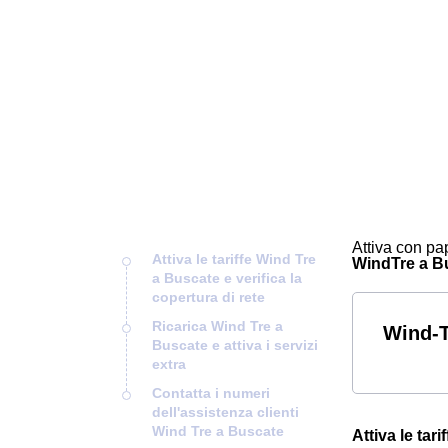
Attiva con pap
Attiva le tariffe Wind Tre
WindTre a Bus
a Buscate e verifica la
copertura di rete
Ricarica Wind Tre a
Wind-T
Buscate e attiva i servizi
extra
Contatta i numeri
dell'assistenza clienti
Wind Tre a Buscate
Attiva le tar